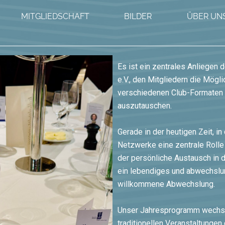
MITGLIEDSCHAFT
BILDER
ÜBER UN
Es ist ein zentrales Anliegen
e.V., den Mitgliedern die Mögli
verschiedenen Club-Formaten z
auszutauschen.
Gerade in der heutigen Zeit, in
Netzwerke eine zentrale Rolle
der persönliche Austausch in d
ein lebendiges und abwechslu
willkommene Abwechslung.
Unser Jahresprogramm wechsel
traditionellen Veranstaltunge