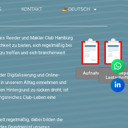
S
KONTAKT
DEUTSCH
 des Reeder und Makler Club Hamburg
chkeit zu bieten, sich regelmäßig bei
u treffen und sich branchenweit
Aufnahmeantrag
Sep
 der Digitalisierung und Online-
Lastschrif
 in unserem Alltag einnehmen und
en Hintergrund zu rücken droht, ist
ngsreiches Club-Leben eine
t regelmäßig, dabei bilden die
n das Grundgerüst unseres