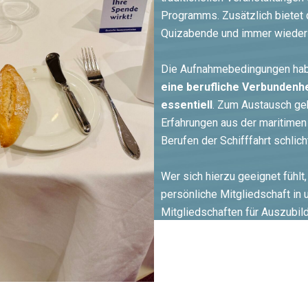
Programms. Zusätzlich bietet d
Quizabende und immer wieder n
Die Aufnahmebedingungen habe
eine berufliche Verbundenhei
essentiell
. Zum Austausch ge
Erfahrungen aus der maritimen
Berufen der Schifffahrt schlich
Wer sich hierzu geeignet fühlt,
persönliche Mitgliedschaft in
Mitgliedschaften für Auszubil
Firmenmitgliedschaften, gibt e
z.Zt. 80 Euro jährlich.